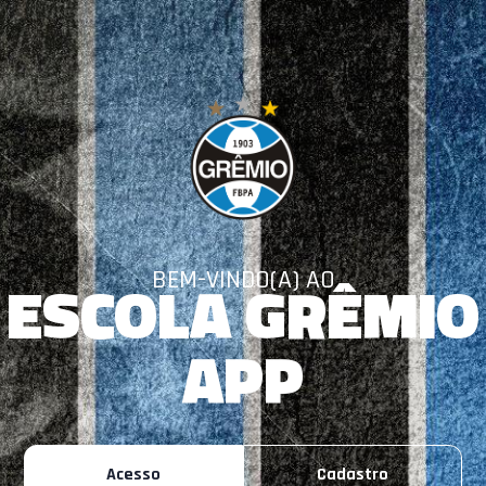
BEM-VINDO(A) AO
ESCOLA GRÊMIO
APP
Acesso
Cadastro